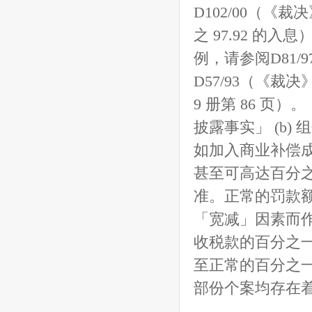
D102/00（《裁
之 97.92 的
例，请参阅D81/9
D57/93（《裁决》
9 册第 86 
披露事实」 (b
如加入商业补偿
甚至可高达百分
准。正常的罚款
「宽减」因素而
收税款的百分之
至正常的百分之
部份个案均存在