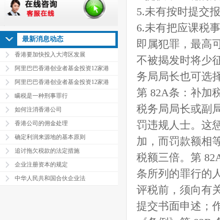
5.未有按时提交
6.未有把应课税
最新消息动态
即属犯罪，最高可
香港要加快投入大湾区发展
不被揭发时将少
阿里巴巴香港创业者基金投资12家港
务局局长也可选
阿里巴巴香港创业者基金投资12家港
第 82A条：补加
瞒税是一种刑事罪行
税务局局长或副局
如何注消香港公司
罚违规人士。这
香港公司的佣金处理
确定利润来源地的基本原则
加，而罚款额相
追讨拖欠税款的法定措施
税额三倍。第 82
企业注册资本的规定
条所列的罪行的人
中华人民共和国合伙企业法
评税前，须向有
提交书面申述；