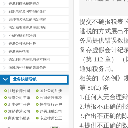
香港利得税税制特点
到期未能及时申报的处罚
追讨拖欠税款的法定措施
提交不确报税表的
法定秘书和香港注册地址
逃税的方式层出
不确报税表的惩罚
务局提供错误数
香港公司税务问答
备存虚假会计纪
香港税务指南
（第 112 章）
确定利润来源地的基本原则
须缴纳利得税的先决条件
通知税务局。
相关的《条例》规
业务快捷导航
第 80(2) 条
注册香港公司
国外公司注册
1.任何人无合理
香港公司年审
公司做账报税
汇丰银行开户
恒生银行开户
2.填报不正确的
注销香港公司
购买现成公司
3.作出不正确的
商务秘书服务
专业律师公正
4.提供不正确的