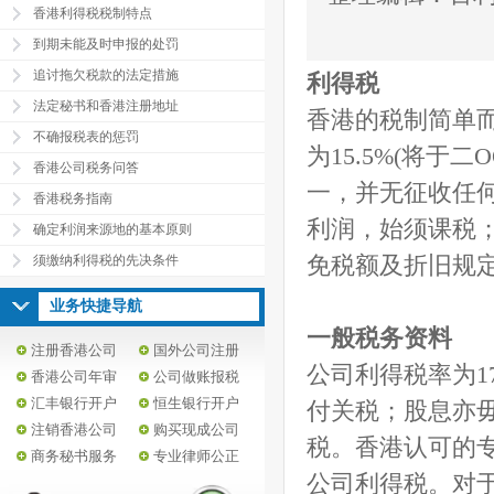
香港利得税税制特点
到期未能及时申报的处罚
追讨拖欠税款的法定措施
利得税
法定秘书和香港注册地址
香港的税制简单而
不确报税表的惩罚
为15.5%(将于
香港公司税务问答
一，并无征收任
香港税务指南
利润，始须课税
确定利润来源地的基本原则
须缴纳利得税的先决条件
免税额及折旧规
业务快捷导航
一般税务资料
注册香港公司
国外公司注册
公司利得税率为1
香港公司年审
公司做账报税
汇丰银行开户
恒生银行开户
付关税；股息亦
注销香港公司
购买现成公司
税。香港认可的专
商务秘书服务
专业律师公正
公司利得税。对