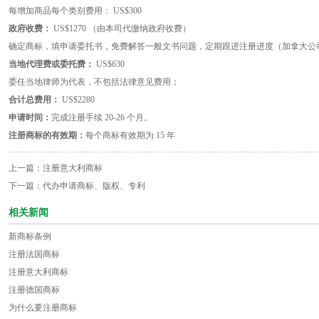
每增加商品每个类别费用： US$300
政府收费：
US$1270 （由本司代缴纳政府收费）
确定商标，填申请委托书，免费解答一般文书问题，定期跟进注册进度（加拿大公
当地代理费或委托费：
US$630
委任当地律师为代表，不包括法律意见费用；
合计总费用：
US$2280
申请时间：
完成注册手续 20-26 个月。
注册商标的有效期：
每个商标有效期为 15 年
上一篇：
注册意大利商标
下一篇：
代办申请商标、版权、专利
相关新闻
新商标条例
注册法国商标
注册意大利商标
注册德国商标
为什么要注册商标