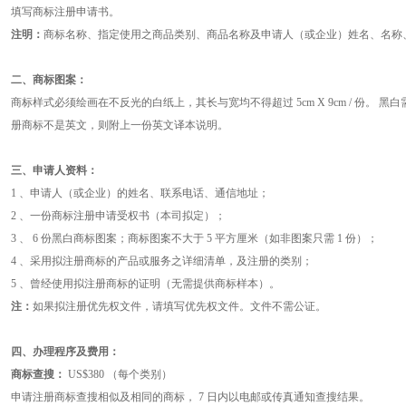
填写商标注册申请书。
注明：
商标名称、指定使用之商品类别、商品名称及申请人（或企业）姓名、名称
二、商标图案：
商标样式必须绘画在不反光的白纸上，其长与宽均不得超过 5cm X 9cm / 份。 
册商标不是英文，则附上一份英文译本说明。
三、申请人资料：
1 、申请人（或企业）的姓名、联系电话、通信地址；
2 、一份商标注册申请受权书（本司拟定）；
3 、 6 份黑白商标图案；商标图案不大于 5 平方厘米（如非图案只需 1 份）；
4 、采用拟注册商标的产品或服务之详细清单，及注册的类别；
5 、曾经使用拟注册商标的证明（无需提供商标样本）。
注：
如果拟注册优先权文件，请填写优先权文件。文件不需公证。
四、办理程序及费用：
商标查搜：
US$380 （每个类别）
申请注册商标查搜相似及相同的商标， 7 日内以电邮或传真通知查搜结果。