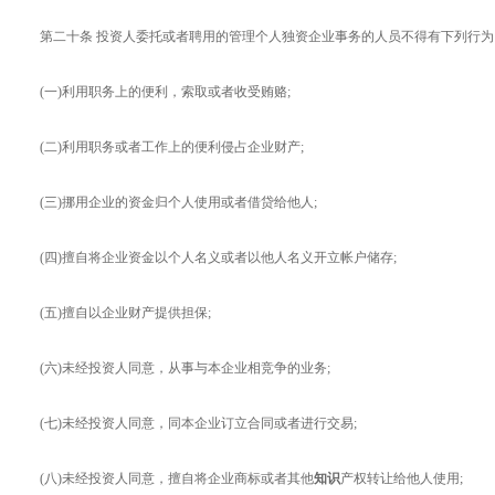
第二十条 投资人委托或者聘用的管理个人独资企业事务的人员不得有下列行
(一)利用职务上的便利，索取或者收受贿赂;
(二)利用职务或者工作上的便利侵占企业财产;
(三)挪用企业的资金归个人使用或者借贷给他人;
(四)擅自将企业资金以个人名义或者以他人名义开立帐户储存;
(五)擅自以企业财产提供担保;
(六)未经投资人同意，从事与本企业相竞争的业务;
(七)未经投资人同意，同本企业订立合同或者进行交易;
(八)未经投资人同意，擅自将企业商标或者其他
知识
产权转让给他人使用;