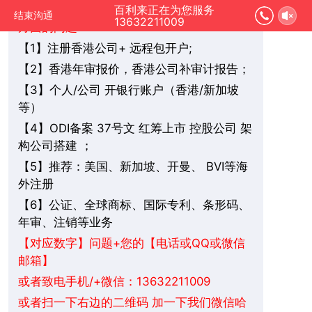
您好，我是在线人工客服，您是想要了解哪
百利来正在为您服务
结束沟通
13632211009
方面的问题：
1】注册香港公司+ 远程包开户;
【
2】香港年审报价，香港公司补审计报告；
【
3】个人/公司 开银行账户（香港/新加坡
【
等）
4】ODI备案 37号文 红筹上市 控股公司 架
【
构公司搭建 ；
5】推荐：美国、新加坡、
BVI
等海
【
开曼、
外注册
6】公证、全球商标、国际专利、条形码、
【
年审、注销等业务
+您的【电话或QQ或微信
【对应数字】问题
邮箱】
或者致电手机/+微信：13632211009
或者扫一下右边的二维码 加一下我们微信哈