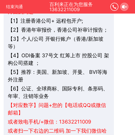
您好，我是在线人工客服，您是想要了解哪
百利来正在为您服务
结束沟通
13632211009
方面的问题：
1】注册香港公司+ 远程包开户;
【
2】香港年审报价，香港公司补审计报告；
【
3】个人/公司 开银行账户（香港/新加坡
【
等）
4】ODI备案 37号文 红筹上市 控股公司 架
【
构公司搭建 ；
5】推荐：美国、新加坡、
BVI
等海
【
开曼、
外注册
6】公证、全球商标、国际专利、条形码、
【
年审、注销等业务
+您的【电话或QQ或微信
【对应数字】问题
邮箱】
或者致电手机/+微信：13632211009
或者扫一下右边的二维码 加一下我们微信哈