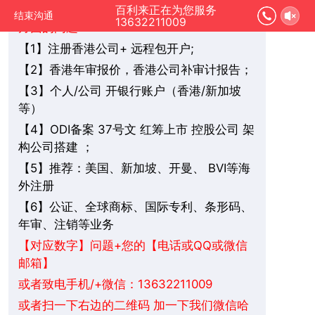
您好，我是在线人工客服，您是想要了解哪
百利来正在为您服务
结束沟通
13632211009
方面的问题：
1】注册香港公司+ 远程包开户;
【
2】香港年审报价，香港公司补审计报告；
【
3】个人/公司 开银行账户（香港/新加坡
【
等）
4】ODI备案 37号文 红筹上市 控股公司 架
【
构公司搭建 ；
5】推荐：美国、新加坡、
BVI
等海
【
开曼、
外注册
6】公证、全球商标、国际专利、条形码、
【
年审、注销等业务
+您的【电话或QQ或微信
【对应数字】问题
邮箱】
或者致电手机/+微信：13632211009
或者扫一下右边的二维码 加一下我们微信哈