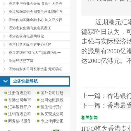
香港中华总商会会长:背靠祖国是香
香港智华基金会捐资贵州建6所中学
香港作为国际金融中心 加入亚投行
近期港元汇率走
香港宏安集团有意发展湛江
德霖昨日认为，可
香港连前海电讯同城化
走强与实际经济
香港打造国际理财中心品牌
的派息有2000
香港老牌药“双飞人”商标遭内地一
达2000亿港元
香港经济已下滑
香港前财务司司长涉贪案 无明确证
业务快捷导航
注册香港公司
国外公司注册
上一篇：
香港银
香港公司年审
公司做账报税
下一篇：
香港最
汇丰银行开户
恒生银行开户
注销香港公司
购买现成公司
相关新闻
商务秘书服务
专业律师公正
IFFO将为香港