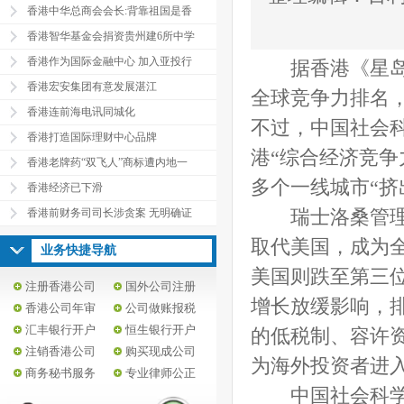
香港中华总商会会长:背靠祖国是香
香港智华基金会捐资贵州建6所中学
香港作为国际金融中心 加入亚投行
据香港《星岛日
香港宏安集团有意发展湛江
全球竞争力排名
香港连前海电讯同城化
不过，中国社会
香港打造国际理财中心品牌
港“综合经济竞争
香港老牌药“双飞人”商标遭内地一
多个一线城市“挤
香港经济已下滑
香港前财务司司长涉贪案 无明确证
瑞士洛桑管理学
取代美国，成为
业务快捷导航
美国则跌至第三
注册香港公司
国外公司注册
增长放缓影响，
香港公司年审
公司做账报税
汇丰银行开户
恒生银行开户
的低税制、容许
注销香港公司
购买现成公司
为海外投资者进
商务秘书服务
专业律师公正
中国社会科学院