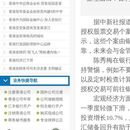
香港中华总商会会长:背靠祖国是香
香港智华基金会捐资贵州建6所中学
香港作为国际金融中心 加入亚投行
据中新社报道，
香港宏安集团有意发展湛江
授权股票交易个案
香港连前海电讯同城化
示，这些个案由
香港打造国际理财中心品牌
靠，未来会与金
香港老牌药“双飞人”商标遭内地一
陈秀梅在银行公
香港经济已下滑
香港前财务司司长涉贪案 无明确证
持警惕，例如不
以及定时检查计
业务快捷导航
授权交易可前往
注册香港公司
国外公司注册
宏观经济方面，
香港公司年审
公司做账报税
汇丰银行开户
恒生银行开户
一季度轻微下滑，
注销香港公司
购买现成公司
投资增长10.7
商务秘书服务
专业律师公正
汇储备回升有助