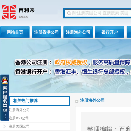
网站首页
注册香港公司
注册海外公司
银行开户
注册海外公司
相关热门推荐
注册海外公司
注册BVI公司
注册美国公司
整理编辑：百