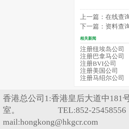
上一篇：
在线查
下一篇：
资料查
相关新闻
注册纽埃岛公司
注册巴拿马公司
注册BVI公司
注册美国公司
注册马绍尔公司
香港总公司1:香港皇后大道中181
室。 TEL:852-25458556 FA
mail:hongkong@hkgcr.com